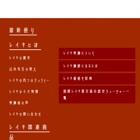
最新便り
レイキとは
レイキ受講について
レイキの歴史
レイキ講師になるには
臼井先生の教え
レイキ資格を取得
レイキの四つのディグリー
国際レイキ普及協会認定ティーチャー一
レイキの十大特徴
覧
受講者の声
レイキの問い合わせ
レイキ関連商
品