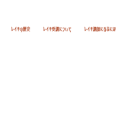
レイキの歴史
レイキ受講について
レイキ講師になるには
キを学びたいと考えているあなたへ