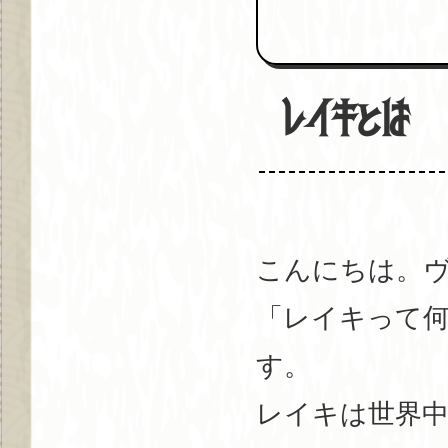
レイキとは
こんにちは。
「レイキって何
す。
レイキは世界