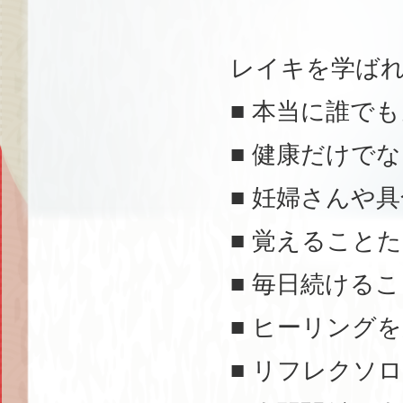
レイキを学ば
■ 本当に誰で
■ 健康だけで
■ 妊婦さんや
■ 覚えること
■ 毎日続ける
■ ヒーリング
■ リフレクソ