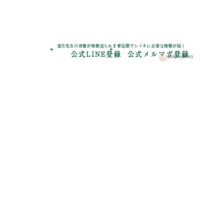
望月先生の言葉が毎朝送られます
不定期でレイキに必要な情報が届く
公式LINE登録
公式メルマガ登録
レイキとは
これからレイ