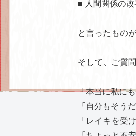
■ 人間関係の
と言ったもの
そして、ご質
「本当に私に
「自分もそう
「レイキを受
「ちょっと不