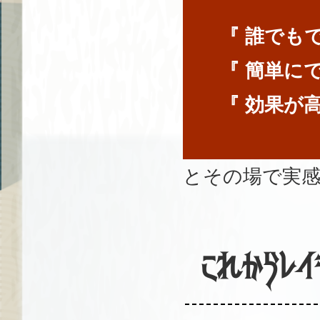
『 誰でも
『 簡単に
『 効果が
とその場で実
これからレイ