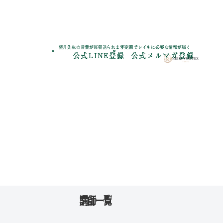
望月先生の言葉が毎朝送られます
不定期でレイキに必要な情報が届く
公式LINE登録
公式メルマガ登録
神奈川県
講師一覧