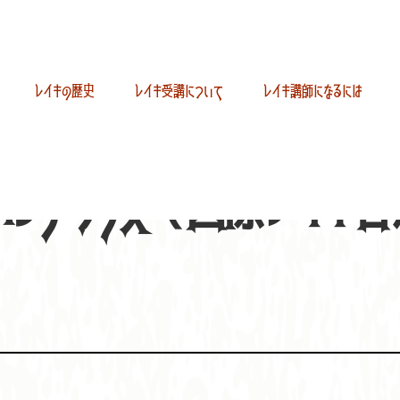
レイキの歴史
レイキ受講について
レイキ講師になるには
ォルテックス（国際レイキ