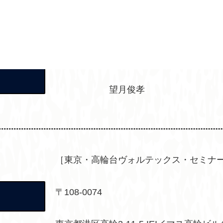
代表取締役 望月俊亮
望月俊孝
［東京・高輪台ヴォルテックス・セミナ
〒108-0074