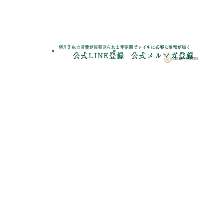
望月先生の言葉が毎朝送られます
不定期でレイキに必要な情報が届く
公式LINE登録
公式メルマガ登録
会社のご案
会社