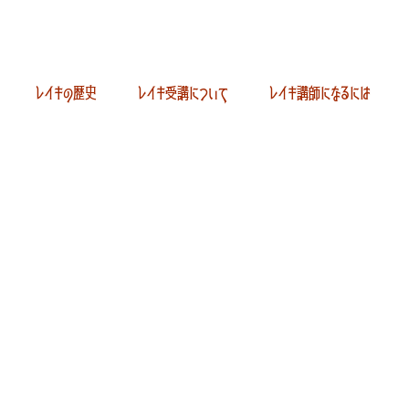
レイキの歴史
レイキ受講について
レイキ講師になるには
内
ヴォルテックス有限会社
名