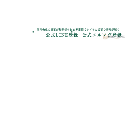
望月先生の言葉が毎朝送られます
不定期でレイキに必要な情報が届く
公式LINE登録
公式メルマガ登録
內容一覧
レイキの祖(