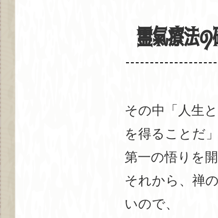
霊氣療法の
その中「人生と
を得ることだ
第一の悟りを
それから、禅
いので、