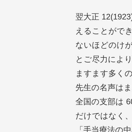
翌大正 12(
えることがで
ないほどのけ
とご尽力によ
ますます多く
先生の名声は
全国の支部は 
だけではなく
「手当療法の