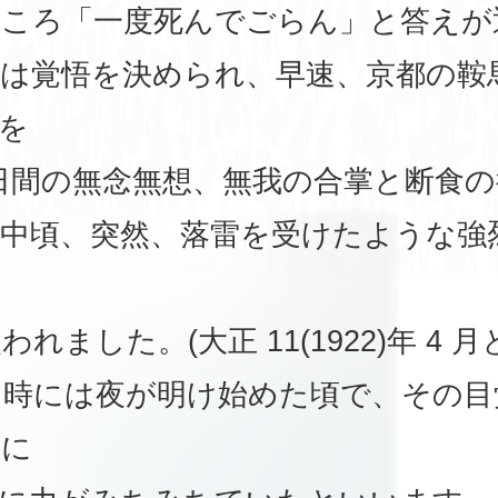
ところ「一度死んでごらん」と答えが
は覚悟を決められ、早速、京都の鞍
を
 日間の無念無想、無我の合掌と断食
中頃、突然、落雷を受けたような強
れました。(大正 11(1922)年 4 
た時には夜が明け始めた頃で、その目
共に