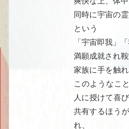
爽快な上、体
同時に宇宙の霊
という
「宇宙即我」「
満願成就され
家族に手を触
このようなこ
人に授けて喜
共有するほうが
れ、