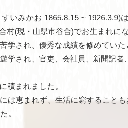
みかお 1865.8.15 ~ 1926.3.9)
合村(現・山県市谷合)でお生まれに
ら苦学され、優秀な成績を修めていた
遊学され、官吏、会社員、新聞記者
富に積まれました。
世には恵まれず、生活に窮することも
した。