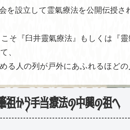
会を設立して霊氣療法を公開伝授さ
クこそ『臼井靈氣療法』もしくは『靈
って、
求める人の列が戸外にあふれるほどの
肇祖から手当療法の中興の祖へ