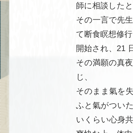
師に相談した
その一言で先生
て断食瞑想修行
開始され、21
その満願の真夜
じ、
そのまま氣を失わ
ふと氣がつい
いくらい心身