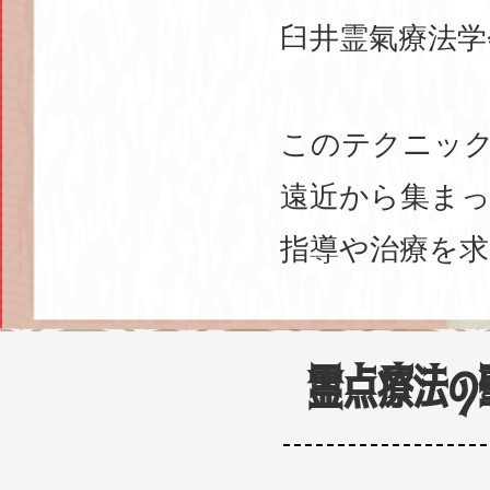
臼井霊氣療法学
このテクニッ
遠近から集ま
指導や治療を
霊点療法の