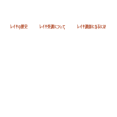
レイキの歴史
レイキ受講について
レイキ講師になるには
ちょうそ:はじめられた先生)