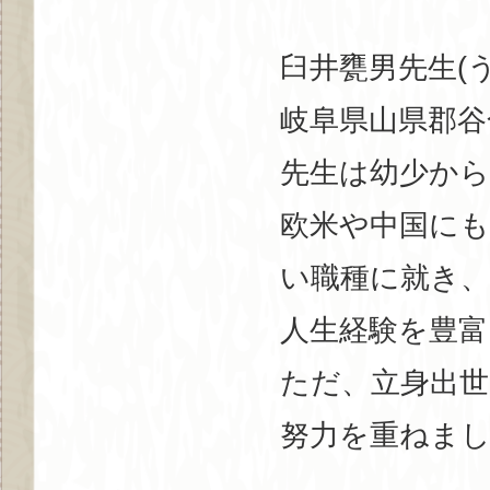
臼井甕男先生(うすい
岐阜県山県郡谷
先生は幼少か
欧米や中国にも
い職種に就き、
人生経験を豊
ただ、立身出
努力を重ねま